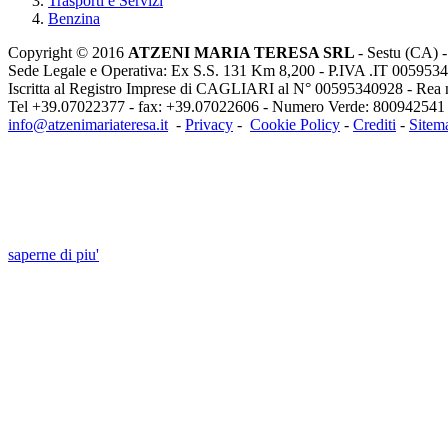
Trasporti e Servizi
Benzina
Copyright © 2016
ATZENI MARIA TERESA SRL
- Sestu (CA) -
Sede Legale e Operativa: Ex S.S. 131 Km 8,200 - P.IVA .IT 00595340
Iscritta al Registro Imprese di CAGLIARI al N° 00595340928 - Rea 
Tel +39.07022377 - fax: +39.07022606 - Numero Verde:
800942541
info@atzenimariateresa.it
-
Privacy
-
Cookie Policy
-
Crediti
-
Sitem
INFORMATIVA:Questo sito o gli strumenti t
cookie necessari al funzionamento ed utili al
Chiudendo questo banner, scorrendo questa pagina, cliccando su un li
saperne di piu'
Approvo