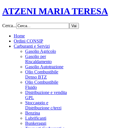
ATZENI MARIA TERESA
Cerca...
Home
Ordini CONSIP
Carburanti e Servizi
Gasolio Agricolo
Gasolio per
Riscaldamento
Gasolio Autotrazione
Olio Combustibile
Denso BTZ
Olio Combustibile
Fluido
Distribuzione e vendita
GPL
Stoccaggio e
Distribuzione c/terzi
Benzina
Lubrificanti
Bunkeraggi