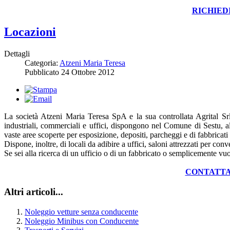
RICHIED
Locazioni
Dettagli
Categoria:
Atzeni Maria Teresa
Pubblicato
24 Ottobre 2012
La società Atzeni Maria Teresa SpA e la sua controllata Agrital Srl
industriali, commerciali e uffici, dispongono nel Comune di Sestu, all
vaste aree scoperte per esposizione, depositi, parcheggi e di fabbricati
Dispone, inoltre, di locali da adibire a uffici, saloni attrezzati per con
Se sei alla ricerca di un ufficio o di un fabbricato o semplicemente vuo
CONTATTA
Altri articoli...
Noleggio vetture senza conducente
Noleggio Minibus con Conducente