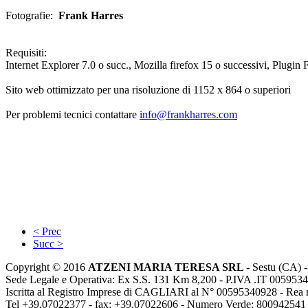
Fotografie:
Frank Harres
Requisiti:
Internet Explorer 7.0 o succ., Mozilla firefox 15 o successivi, Plugin 
Sito web ottimizzato per una risoluzione di 1152 x 864 o superiori
Per problemi tecnici contattare
info@frankharres.com
< Prec
Succ >
Copyright © 2016
ATZENI MARIA TERESA SRL
- Sestu (CA) -
Sede Legale e Operativa: Ex S.S. 131 Km 8,200 - P.IVA .IT 00595340
Iscritta al Registro Imprese di CAGLIARI al N° 00595340928 - Rea 
Tel +39.07022377 - fax: +39.07022606 - Numero Verde:
800942541