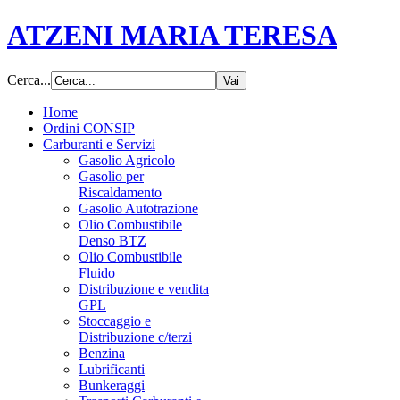
ATZENI MARIA TERESA
Cerca...
Home
Ordini CONSIP
Carburanti e Servizi
Gasolio Agricolo
Gasolio per
Riscaldamento
Gasolio Autotrazione
Olio Combustibile
Denso BTZ
Olio Combustibile
Fluido
Distribuzione e vendita
GPL
Stoccaggio e
Distribuzione c/terzi
Benzina
Lubrificanti
Bunkeraggi